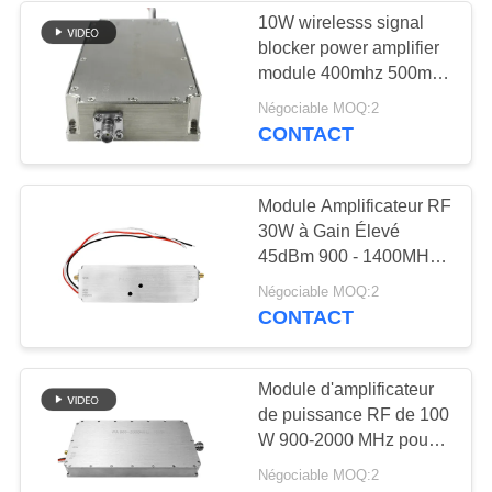
10W wirelesss signal
blocker power amplifier
12
module 400mhz 500mhz
amplificateur
50mhz-7200mhz
Négociable MOQ:2
CONTACT
bidirectionnel
Module Amplificateur RF
30W à Gain Élevé
45dBm 900 - 1400MHz
Pour Brouilleur de
96
Négociable MOQ:2
Signal de Drone et
CONTACT
Détecteur de
Booster FPV
signaux de drone
Module d'amplificateur
de puissance RF de 100
W 900-2000 MHz pour
les systèmes anti-drones
Négociable MOQ:2