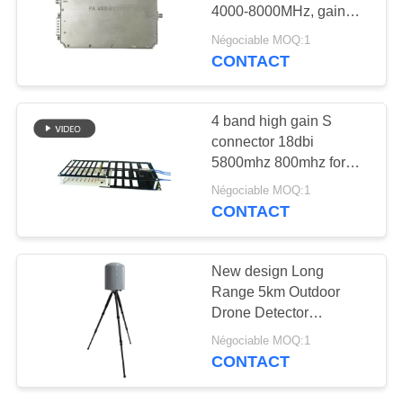
CITATION
4000-8000MHz, gain
47dB, sortie stable 1dB
Négociable MOQ:1
PLAN
CONTACT
18
DU
Amplificateur de
SITE
4 band high gain S
puissance à bande
connector 18dbi
5800mhz 800mhz for
large
PRIVACY
anti drone jammer
Négociable MOQ:1
equipment
POLICY
CONTACT
15
New design Long
Amplificateur
Range 5km Outdoor
Drone Detector
unidirectionnel
7006300MHz With
Négociable MOQ:1
360Degree Detection
CONTACT
For FPV And OFDM
Signals