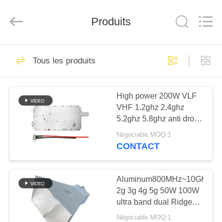
2019
-
2026
Amplifier
Produits
module.
All
Rights
Reserved.
MAISON
45
Tous les produits
Module de brouilleur
PRODUITS
de signal
High power 200W VLF
VHF 1.2ghz 2.4ghz
AU
5.2ghz 5.8ghz anti drone
SUJET
jammer module for air
Négociable MOQ:1
protection
DE
CONTACT
21
NOUS
module de
Aluminum800MHz~10GHz
2g 3g 4g 5g 50W 100W
VISITE
brouillage de drone
ultra band dual Ridge
D'USINE
Horn Antenna for signal
Négociable MOQ:1