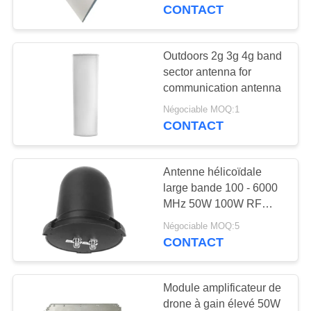
jammer
CONTACT
CONTRÔLE
DE
Outdoors 2g 3g 4g band
109
QUALITÉ
sector antenna for
Module de brouilleur
communication antenna
FPV
Négociable MOQ:1
CONTACTEZ-
CONTACT
NOUS
Antenne hélicoïdale
NOUVELLES
large bande 100 - 6000
MHz 50W 100W RF
36
Antenne
BLOGUE
Négociable MOQ:5
amplificateur de
omnidirectionnelle 6.5
CONTACT
dBi Gain Connecteur N
puissance de rf
DEMANDEZ
Module amplificateur de
UNE
drone à gain élevé 50W