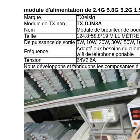
module d'alimentation de 2.4G 5.8G 5.2G 1.
Marque
TXtelsig
Module de TX non.
TX-DJM3A
Nom
Module de brouilleur de bou
Taille
124.8*58.8*19 MILLIMÈTRE
De puissance de sortie
5W, 10W, 20W, 30W, 50W, 
Adapté aux besoins du client
Fréquence
wifi de téléphone portable
Tension
24V2.6A
Nous développons et fabriquons les composantes élec