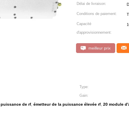
Délai de livraison:
D
Conditions de paiement:
Capacité
1
d'approvisionnement:
meilleur prix
Type:
Gain:
 puissance de rf
émetteur de la puissance élevée rf
20 module d'a
,
,