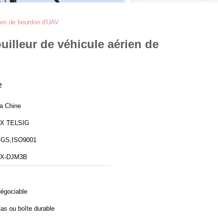
rien de bourdon d'UAV
uilleur de véhicule aérien de
e
a Chine
X TELSIG
GS,ISO9001
X-DJM3B
égociable
as ou boîte durable