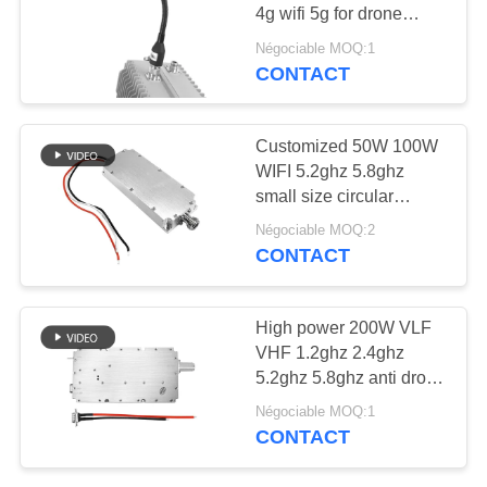
CITATION
4g wifi 5g for drone
jammer system
Négociable MOQ:1
PLAN
CONTACT
15
DU
Amplificateur de
SITE
Customized 50W 100W
puissance à bande
WIFI 5.2ghz 5.8ghz
small size circular
large
PRIVACY
Nconnector drone signal
Négociable MOQ:2
blocker module
POLICY
CONTACT
15
High power 200W VLF
Amplificateur
VHF 1.2ghz 2.4ghz
5.2ghz 5.8ghz anti drone
unidirectionnel
jammer module for air
Négociable MOQ:1
protection
CONTACT