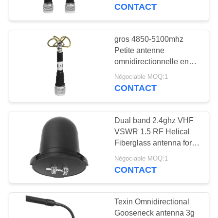
3.5dbm, petite taille
CONTACT
CONTRÔLE
DE
gros 4850-5100mhz
109
QUALITÉ
Petite antenne
Module de brouilleur
omnidirectionnelle en
forme de trèfle pour
FPV
Négociable MOQ:1
CONTACTEZ-
appareil de brouillage
CONTACT
de drones
NOUS
Dual band 2.4ghz VHF
NOUVELLES
VSWR 1.5 RF Helical
Fiberglass antenna for
36
low altitude FPV jammer
BLOGUE
Négociable MOQ:1
amplificateur de
CONTACT
puissance de rf
DEMANDEZ
Texin Omnidirectional
UNE
Gooseneck antenna 3g