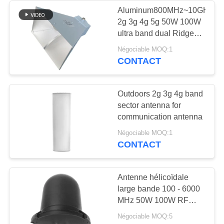
Aluminum800MHz~10GHz
2g 3g 4g 5g 50W 100W
12
ultra band dual Ridge
amplificateur
Horn Antenna for signal
Négociable MOQ:1
jammer
CONTACT
bidirectionnel
Outdoors 2g 3g 4g band
sector antenna for
communication antenna
96
Négociable MOQ:1
CONTACT
Détecteur de
signaux de drone
Antenne hélicoïdale
large bande 100 - 6000
MHz 50W 100W RF
Antenne
Négociable MOQ:5
omnidirectionnelle 6.5