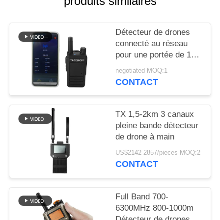
produits similaires
CITATION
Détecteur de drones
PLAN
connecté au réseau
DU
pour une portée de 1
SITE
km
negotiated MOQ:1
CONTACT
PRIVACY
POLICY
TX 1,5-2km 3 canaux
pleine bande détecteur
de drone à main
US$2142-2857/pieces MOQ:2
CONTACT
Full Band 700-
6300MHz 800-1000m
Détecteur de drones