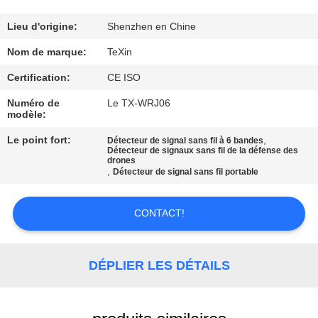
CONTRÔLE
Lieu d'origine:
Shenzhen en Chine
DE
Nom de marque:
TeXin
QUALITÉ
Certification:
CE ISO
Numéro de
Le TX-WRJ06
modèle:
CONTACTEZ-
NOUS
Le point fort:
,
Détecteur de signal sans fil à 6 bandes
Détecteur de signaux sans fil de la défense des
drones
,
Détecteur de signal sans fil portable
NOUVELLES
CONTACT!
BLOGUE
DÉPLIER LES DÉTAILS
DEMANDEZ
UNE