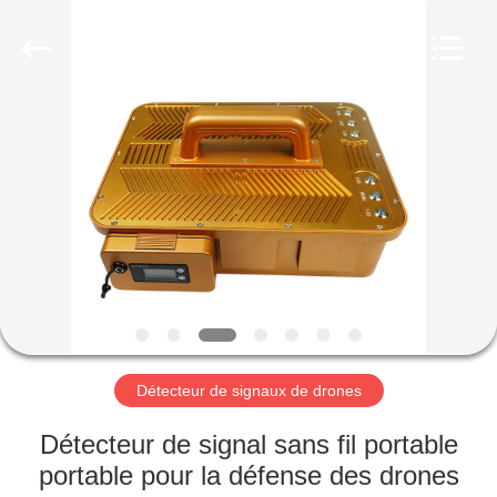
2019
-
2026
Amplifier
module.
All
Rights
Reserved.
MAISON
PRODUITS
AU
SUJET
DE
NOUS
Détecteur de signaux de drones
VISITE
Détecteur de signal sans fil portable
D'USINE
portable pour la défense des drones