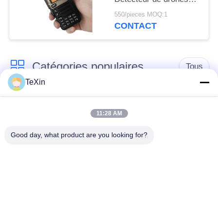
Protection de la
550/pieces MOQ:1
sécurité avec une
CONTACT
plage de brouillage à
360°
Catégories populaires
Tous
TeXin
Module de brouilleur
module de brouillage
de signal
de drone
11:28 AM
Good day, what product are you looking for?
Module de brouilleur
amplificateur de
FPV
puissance de rf
Amplificateur de
Amplificateur
puissance à bande
unidirectionnel
large