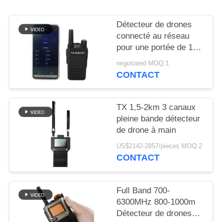
CITATION
Détecteur de drones
PLAN
connecté au réseau
pour une portée de 1
DU
km
negotiated MOQ:1
SITE
CONTACT
PRIVACY
TX 1,5-2km 3 canaux
POLICY
pleine bande détecteur
de drone à main
US$2142-2857/pieces MOQ:2
CONTACT
Full Band 700-
6300MHz 800-1000m
Détecteur de drones