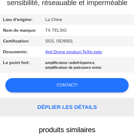
sensibilité, réseauable et imperméable
CONTRÔLE
Lieu d'origine:
La Chine
DE
QUALITÉ
Nom de marque:
TX TELSIG
Certification:
SGS, ISO9001
CONTACTEZ-
Documents:
Anti Drone product-TeXin.pptx
NOUS
Le point fort:
,
amplificateur radiofréquence
amplificateur de puissance mmic
NOUVELLES
CONTACT!
BLOGUE
DÉPLIER LES DÉTAILS
DEMANDEZ
UNE
produits similaires