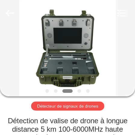
2019
-
2026
Amplifier
module.
All
Rights
Reserved.
MAISON
PRODUITS
AU
SUJET
DE
NOUS
Détecteur de signaux de drones
VISITE
Détection de valise de drone à longue
D'USINE
distance 5 km 100-6000MHz haute