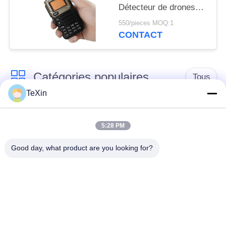
Détecteur de drones
Protection de la
550/pieces MOQ:1
sécurité avec une
CONTACT
plage de brouillage à
360°
Catégories populaires
Tous
TeXin
Module de brouilleur
module de brouillage
de signal
de drone
5:28 PM
Good day, what product are you looking for?
Module de brouilleur
amplificateur de
FPV
puissance de rf
Amplificateur de
Amplificateur
puissance à bande
unidirectionnel
large