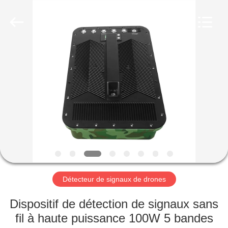
2019
-
2026
Amplifier
module.
All
Rights
Reserved.
MAISON
PRODUITS
AU
SUJET
DE
NOUS
Détecteur de signaux de drones
VISITE
Dispositif de détection de signaux sans
D'USINE
fil à haute puissance 100W 5 bandes