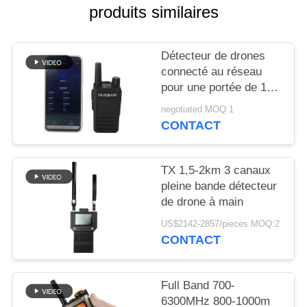
CITATION
produits similaires
PLAN
Détecteur de drones
DU
connecté au réseau
pour une portée de 1
SITE
km
negotiated MOQ:1
CONTACT
PRIVACY
POLICY
TX 1,5-2km 3 canaux
pleine bande détecteur
de drone à main
US$2142-2857/pieces MOQ:2
CONTACT
Full Band 700-
6300MHz 800-1000m