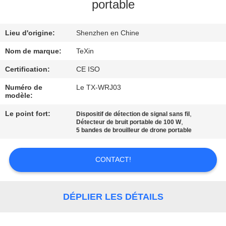
portable
CONTRÔLE
Lieu d'origine:
Shenzhen en Chine
DE
QUALITÉ
Nom de marque:
TeXin
Certification:
CE ISO
CONTACTEZ-
Numéro de
Le TX-WRJ03
modèle:
NOUS
Le point fort:
,
Dispositif de détection de signal sans fil
,
Détecteur de bruit portable de 100 W
NOUVELLES
5 bandes de brouilleur de drone portable
CONTACT!
BLOGUE
DEMANDEZ
DÉPLIER LES DÉTAILS
UNE