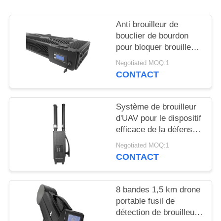
CITATION
Anti brouilleur de
PLAN
bouclier de bourdon
pour bloquer brouilleur
DU
de sécurité de bourdon
Negotiated MOQ:1
SITE
de brouilleur de signal
CONTACT
l'anti
PRIVACY
Système de brouilleur
POLICY
d'UAV pour le dispositif
efficace de la défense
de bourdon de GPSL1
Negotiated MOQ:1
L2 WIFI
CONTACT
8 bandes 1,5 km drone
portable fusil de
détection de brouilleur