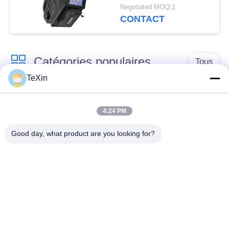
FPV pour la sécurité
Negotiated MOQ:1
des zones clés
CONTACT
Catégories populaires
Tous
TeXin
Module de brouilleur
module de brouillage
de signal
de drone
4:24 PM
Good day, what product are you looking for?
Module de brouilleur
amplificateur de
FPV
puissance de rf
Amplificateur de
Amplificateur
puissance à bande
unidirectionnel
large