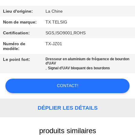
CONTRÔLE
Lieu d'origine:
La Chine
DE
Nom de marque:
TX TELSIG
QUALITÉ
Certification:
SGS,ISO9001,ROHS
Numéro de
TX-JZ01
modèle:
CONTACTEZ-
NOUS
Le point fort:
Dresseur en aluminium de fréquence de bourdon
d'UAV
,
Signal d'UAV bloquant des bourdons
NOUVELLES
CONTACT!
BLOGUE
DÉPLIER LES DÉTAILS
DEMANDEZ
UNE
produits similaires