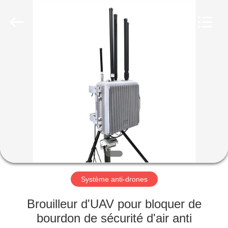
2019
-
2026
Amplifier
module.
All
Rights
Reserved.
MAISON
PRODUITS
AU
SUJET
DE
NOUS
Système anti-drones
VISITE
Brouilleur d'UAV pour bloquer de
D'USINE
bourdon de sécurité d'air anti