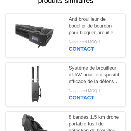
produits similaires
CITATION
Anti brouilleur de
PLAN
bouclier de bourdon
DU
pour bloquer brouilleur
SITE
de sécurité de bourdon
Negotiated MOQ:1
de brouilleur de signal
CONTACT
l'anti
PRIVACY
POLICY
Système de brouilleur
d'UAV pour le dispositif
efficace de la défense
de bourdon de GPSL1
Negotiated MOQ:1
L2 WIFI
CONTACT
8 bandes 1,5 km drone
portable fusil de
détection de brouilleur