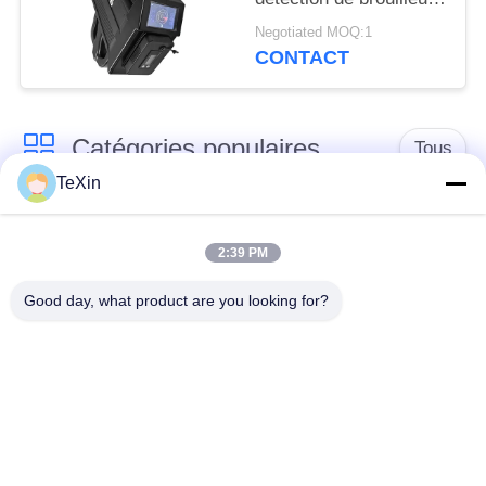
FPV pour la sécurité
Negotiated MOQ:1
des zones clés
CONTACT
Catégories populaires
Tous
TeXin
Module de brouilleur
module de brouillage
de signal
de drone
2:39 PM
Good day, what product are you looking for?
Module de brouilleur
amplificateur de
FPV
puissance de rf
Amplificateur de
Amplificateur
puissance à bande
unidirectionnel
large