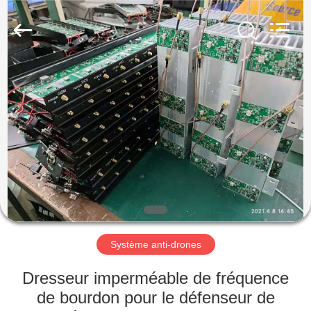
2019
-
2026
Amplifier
module.
All
Rights
Reserved.
MAISON
PRODUITS
AU
SUJET
DE
NOUS
Système anti-drones
VISITE
Dresseur imperméable de fréquence
D'USINE
de bourdon pour le défenseur de