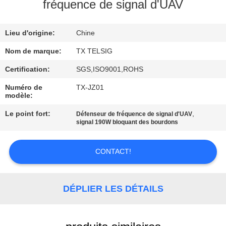
fréquence de signal d'UAV
CONTRÔLE
Lieu d'origine:
Chine
DE
QUALITÉ
Nom de marque:
TX TELSIG
Certification:
SGS,ISO9001,ROHS
CONTACTEZ-
Numéro de
TX-JZ01
modèle:
NOUS
Le point fort:
,
Défenseur de fréquence de signal d'UAV
signal 190W bloquant des bourdons
NOUVELLES
CONTACT!
BLOGUE
DÉPLIER LES DÉTAILS
DEMANDEZ
UNE