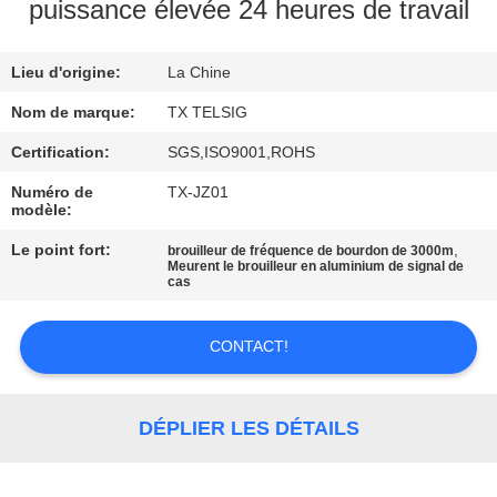
puissance élevée 24 heures de travail
CONTRÔLE
Lieu d'origine:
La Chine
DE
QUALITÉ
Nom de marque:
TX TELSIG
Certification:
SGS,ISO9001,ROHS
CONTACTEZ-
Numéro de
TX-JZ01
modèle:
NOUS
Le point fort:
,
brouilleur de fréquence de bourdon de 3000m
Meurent le brouilleur en aluminium de signal de
cas
NOUVELLES
CONTACT!
BLOGUE
DEMANDEZ
DÉPLIER LES DÉTAILS
UNE