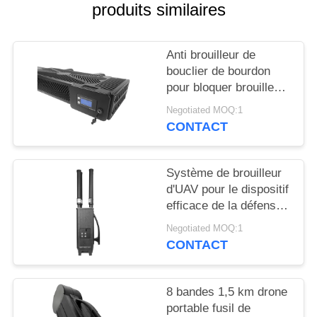
CITATION
produits similaires
PLAN
Anti brouilleur de
DU
bouclier de bourdon
pour bloquer brouilleur
SITE
de sécurité de bourdon
Negotiated MOQ:1
de brouilleur de signal
CONTACT
l'anti
PRIVACY
POLICY
Système de brouilleur
d'UAV pour le dispositif
efficace de la défense
de bourdon de GPSL1
Negotiated MOQ:1
L2 WIFI
CONTACT
8 bandes 1,5 km drone
portable fusil de