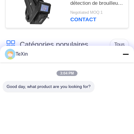
détection de brouilleur
FPV pour la sécurité
Negotiated MOQ:1
des zones clés
CONTACT
Catégories populaires
Tous
TeXin
Module de brouilleur
module de brouillage
de signal
de drone
3:04 PM
Good day, what product are you looking for?
Module de brouilleur
amplificateur de
FPV
puissance de rf
Amplificateur de
Amplificateur
puissance à bande
unidirectionnel
large