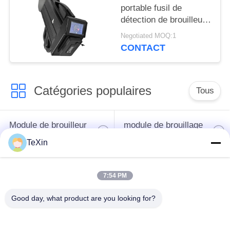
portable fusil de
détection de brouilleur
FPV pour la sécurité
Negotiated MOQ:1
des zones clés
CONTACT
Catégories populaires
Tous
Module de brouilleur
module de brouillage
de signal
de drone
TeXin
Module de brouilleur
amplificateur de
7:54 PM
FPV
puissance de rf
Good day, what product are you looking for?
Amplificateur de
Amplificateur
puissance à bande
unidirectionnel