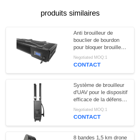
CITATION
produits similaires
PLAN
DU
Anti brouilleur de
bouclier de bourdon
SITE
pour bloquer brouilleur
de sécurité de bourdon
Negotiated MOQ:1
PRIVACY
de brouilleur de signal
CONTACT
l'anti
POLICY
Système de brouilleur
d'UAV pour le dispositif
efficace de la défense
de bourdon de GPSL1
Negotiated MOQ:1
L2 WIFI
CONTACT
8 bandes 1,5 km drone