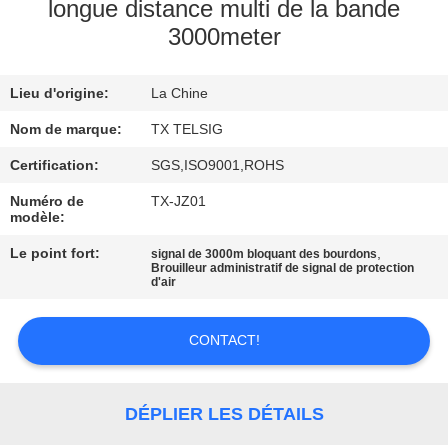
longue distance multi de la bande
3000meter
CONTRÔLE
DE
Lieu d'origine:
La Chine
QUALITÉ
Nom de marque:
TX TELSIG
CONTACTEZ-
Certification:
SGS,ISO9001,ROHS
NOUS
Numéro de
TX-JZ01
modèle:
Le point fort:
,
signal de 3000m bloquant des bourdons
NOUVELLES
Brouilleur administratif de signal de protection
d'air
BLOGUE
CONTACT!
DEMANDEZ
DÉPLIER LES DÉTAILS
UNE