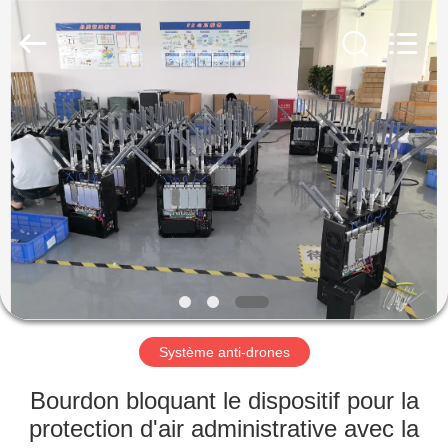
2019
-
2026
Amplifier
module.
All
Rights
Reserved.
MAISON
PRODUITS
AU
SUJET
DE
NOUS
Système anti-drones
VISITE
Bourdon bloquant le dispositif pour la
D'USINE
protection d'air administrative avec la