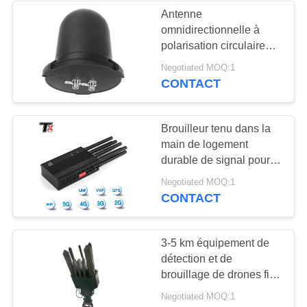
Antenne
omnidirectionnelle à
12
polarisation circulaire
amplificateur
double bande 100-6000
Negotiated MOQ:1
MHz, amplificateur
CONTACT
bidirectionnel
d'antenne champignon
étanche à 360° pour la
surveillance et la contre-
Brouilleur tenu dans la
mesure des drones
main de logement
durable de signal pour
des conférences et la
96
Negotiated MOQ:1
sécurité personnelle
CONTACT
Détecteur de
signaux de drone
3-5 km équipement de
détection et de
brouillage de drones fixe
vert du gouvernement
Negotiated MOQ:1