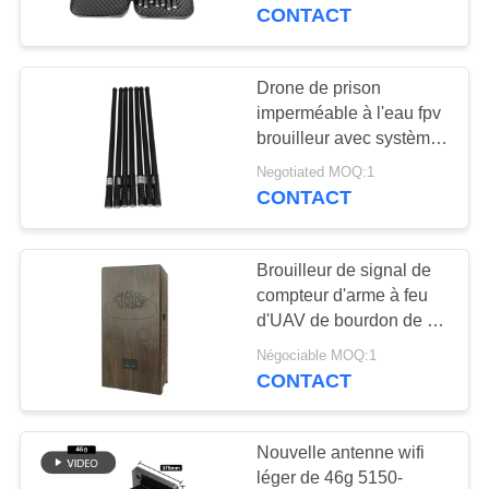
CONTACT
CONTRÔLE
DE
Drone de prison
109
QUALITÉ
imperméable à l'eau fpv
Module de brouilleur
brouilleur avec système
à bande multiple de
FPV
Negotiated MOQ:1
CONTACTEZ-
haute puissance
CONTACT
NOUS
Brouilleur de signal de
NOUVELLES
compteur d'arme à feu
d'UAV de bourdon de la
36
Manche du long terme 6
BLOGUE
Négociable MOQ:1
amplificateur de
anti
CONTACT
puissance de rf
DEMANDEZ
Nouvelle antenne wifi
UNE
léger de 46g 5150-