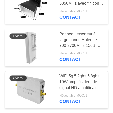
CITATION
5850MHz avec finition
en poudre noire mate
Négociable MOQ:1
PLAN
CONTACT
18
DU
Amplificateur de
SITE
Panneau extérieur à
puissance à bande
large bande Antenne
700-2700MHz 15dBi
large
PRIVACY
Haute gain 50Ω 100W
Négociable MOQ:1
Antenne étanche pour
POLICY
CONTACT
récepteur de
renforcement du signal
15
du réseau cellulaire
WIFI 5g 5.2ghz 5.8ghz
Amplificateur
10W amplificateur de
signal HD amplificateur
unidirectionnel
de puissance double
Négociable MOQ:1
bande pour le
CONTACT
prolongateur de signal
de drone