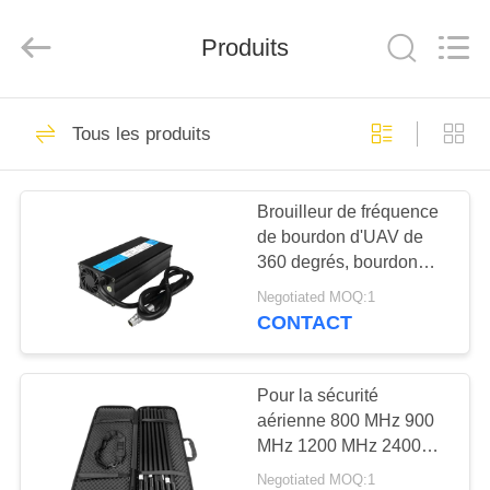
2019
-
2026
Amplifier
Produits
module.
All
Rights
Reserved.
MAISON
45
Tous les produits
Module de brouilleur
PRODUITS
de signal
Brouilleur de fréquence
de bourdon d'UAV de
AU
360 degrés, bourdon
SUJET
bloquant IPX 7 de
Negotiated MOQ:1
dispositif imperméable
DE
CONTACT
21
NOUS
module de
Pour la sécurité
aérienne 800 MHz 900
VISITE
brouillage de drone
MHz 1200 MHz 2400
D'USINE
MHz
Negotiated MOQ:1