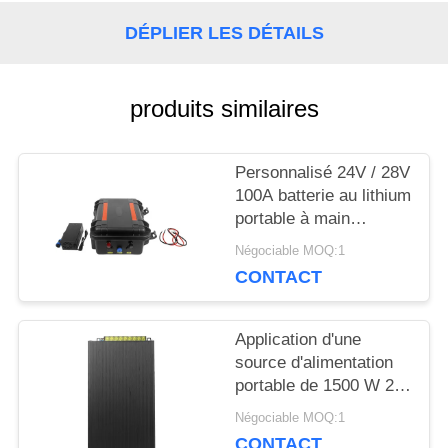
BLOGUE
DÉPLIER LES DÉTAILS
DEMANDEZ
produits similaires
UNE
Personnalisé 24V / 28V
CITATION
100A batterie au lithium
portable à main
détachable énorme
PLAN
Négociable MOQ:1
capacité pour le
CONTACT
dispositif de brouilleur
DU
SITE
Application d'une
source d'alimentation
portable de 1500 W 28
V 53 A pour une station
PRIVACY
Négociable MOQ:1
de base
CONTACT