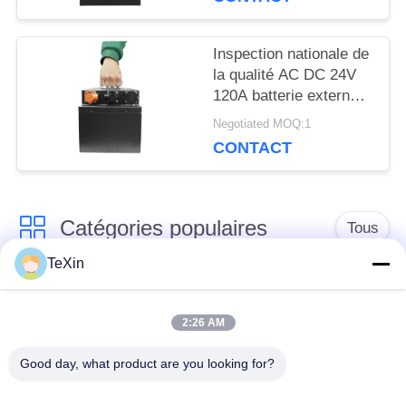
POLICY
Inspection nationale de
la qualité AC DC 24V
120A batterie externe
portable au lithium
Negotiated MOQ:1
longue durée de vie
CONTACT
Catégories populaires
Tous
TeXin
Module de brouilleur
module de brouillage
de signal
de drone
2:26 AM
Good day, what product are you looking for?
Module de brouilleur
amplificateur de
FPV
puissance de rf