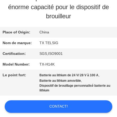
VISITE
énorme capacité pour le dispositif de
D'USINE
brouilleur
CONTRÔLE
Place of Origin:
China
DE
Nom de marque:
TX TELSIG
QUALITÉ
Certification:
SGS,ISO9001
Model Number:
TX-H14K
CONTACTEZ-
Le point fort:
,
Batterie au lithium de 24 V/ 28 V à 100 A
,
Batterie au lithium amovible
NOUS
Dispositif de brouillage personnalisé batterie au
lithium
NOUVELLES
CONTACT!