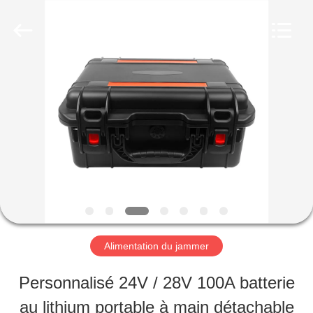
2019
-
2026
Amplifier
module.
All
MAISON
Rights
Reserved.
PRODUITS
AU
SUJET
DE
Alimentation du jammer
NOUS
Personnalisé 24V / 28V 100A batterie
au lithium portable à main détachable