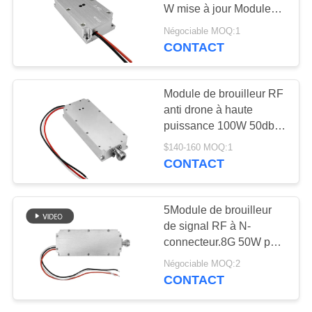
CITATION
W mise à jour Module
d'amplificateur à large
Négociable MOQ:1
bande correspondant
PLAN
CONTACT
18
DU
Amplificateur de
SITE
Module de brouilleur RF
puissance à bande
anti drone à haute
puissance 100W 50dbm
large
PRIVACY
de type large bande N
$140-160 MOQ:1
GaN 400-700mhz
POLICY
CONTACT
15
5Module de brouilleur
Amplificateur
de signal RF à N-
connecteur.8G 50W pour
unidirectionnel
l'approvisionnement en
Négociable MOQ:2
usine de drones
CONTACT