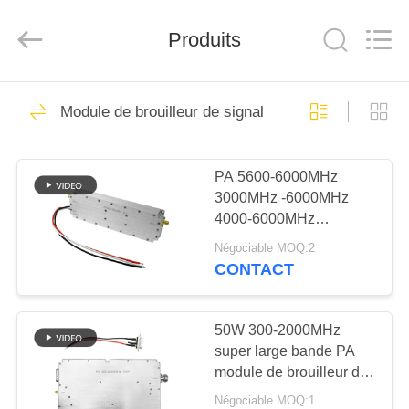
2019
-
2026
Amplifier
Produits
module.
All
Rights
Reserved.
MAISON
45
Module de brouilleur de signal
Module de brouilleur
PRODUITS
de signal
PA 5600-6000MHz
3000MHz -6000MHz
AU
4000-6000MHz
SUJET
amplificateur de
Négociable MOQ:2
puissance du signal
DE
CONTACT
sans fil module anti
21
NOUS
drone
module de
50W 300-2000MHz
super large bande PA
VISITE
brouillage de drone
module de brouilleur de
D'USINE
signal sans roue
Négociable MOQ:1