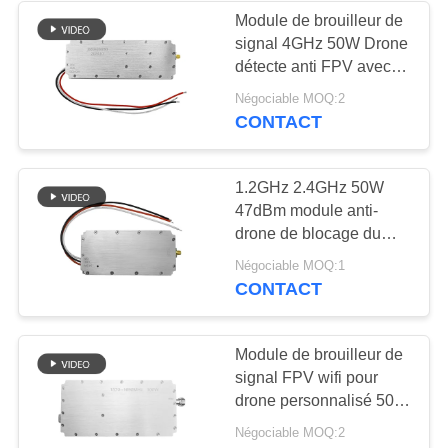
Module de brouilleur de
signal 4GHz 50W Drone
12
détecte anti FPV avec
amplificateur
des capacités de
Négociable MOQ:2
contrôle de fréquence
CONTACT
bidirectionnel
précises
1.2GHz 2.4GHz 50W
47dBm module anti-
drone de blocage du
signal de puissance
96
Négociable MOQ:1
CONTACT
Détecteur de
signaux de drone
Module de brouilleur de
signal FPV wifi pour
drone personnalisé 50
dBm 100W avec réglage
Négociable MOQ:2
d'atténuation