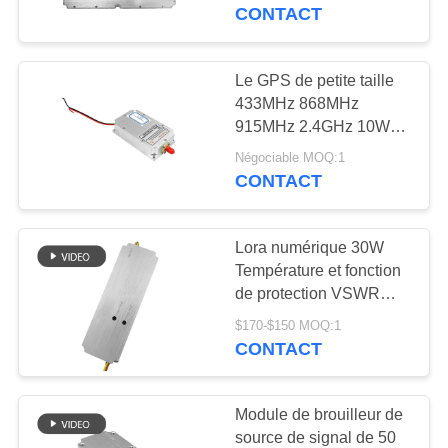
amplificateur de
CONTACT
puissance RF module
CONTRÔLE
anti drone
DE
Le GPS de petite taille
109
QUALITÉ
433MHz 868MHz
Module de brouilleur
915MHz 2.4GHz 10W
Signal de drone RF
FPV
Négociable MOQ:1
CONTACTEZ-
Module anti drone
CONTACT
Opération de
NOUS
température ambiante
de -40 à 85 °C
Lora numérique 30W
NOUVELLES
Température et fonction
de protection VSWR
36
3300-3600MHz Module
BLOGUE
$170-$150 MOQ:1
amplificateur de
de brouilleur RF anti
CONTACT
drone
puissance de rf
DEMANDEZ
Module de brouilleur de
UNE
source de signal de 50