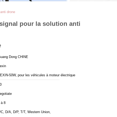
anti drone
ignal pour la solution anti
e
uang Dong CHINE
exin
EXIN-50W, pour les véhicules à moteur électrique
0
egotiate
 à 8
/C, D/A, D/P, T/T, Western Union,