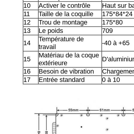
10
Activer le contrôle
Haut sur b
11
Taille de la coquille
175*84*24
12
Trou de montage
175*80
13
Le poids
709
Température de
14
-40 à +65
travail
Matériau de la coque
15
D'alumini
extérieure
16
Besoin de vibration
Chargemen
17
Entrée standard
0 à 10