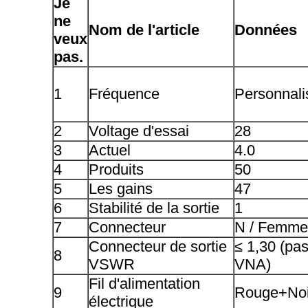
Je
ne
Nom de l'article
Données
veux
pas.
1
Fréquence
Personnali
2
Voltage d'essai
28
3
Actuel
4.0
4
Produits
50
5
Les gains
47
6
Stabilité de la sortie
1
7
Connecteur
N / Femme
Connecteur de sortie
≤ 1,30 (pas
8
VSWR
VNA)
Fil d'alimentation
9
Rouge+Noi
électrique