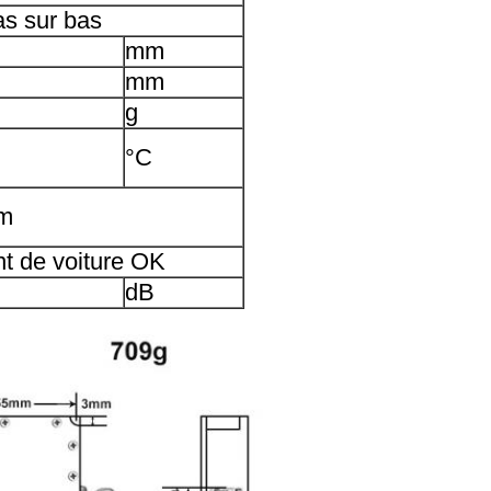
as sur bas
mm
mm
g
°C
um
t de voiture OK
dB