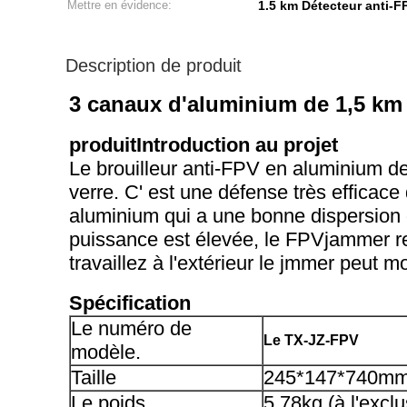
Mettre en évidence:
1.5 km Détecteur anti-
Description de produit
3 canaux d'aluminium de 1,5 km 
produit
Introduction au projet
Le brouilleur anti-FPV en aluminium d
verre. C' est une défense très efficac
aluminium qui a une bonne dispersion de 
puissance est élevée, le FPVjammer res
travaillez à l'extérieur le jmmer peut mo
Spécification
Le numéro de
Le TX-JZ-FPV
modèle.
Taille
245*147*740mm (
Le poids
5.78kg (à l'excl