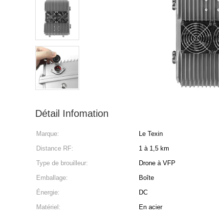
Détail Infomation
Marque:
Le Texin
Distance RF:
1 à 1,5 km
Type de brouilleur:
Drone à VFP
Emballage:
Boîte
Énergie:
DC
Matériel:
En acier