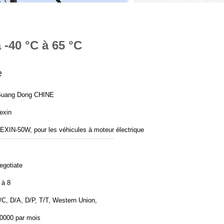
 -40 °C à 65 °C
e
uang Dong CHINE
exin
EXIN-50W, pour les véhicules à moteur électrique
egotiate
 à 8
/C, D/A, D/P, T/T, Western Union,
0000 par mois