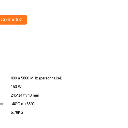
Contactez
400 à 5800 MHz (personnalisé)
150 W
245*147*740 mm
nt:
-40°C à +65°C
5.78KG