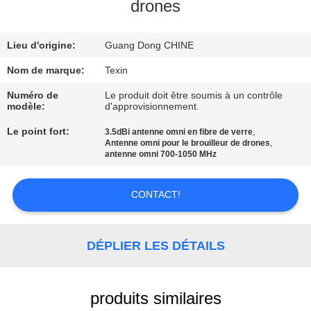
drones
CONTRÔLE
Lieu d'origine:
Guang Dong CHINE
DE
QUALITÉ
Nom de marque:
Texin
Numéro de
Le produit doit être soumis à un contrôle
modèle:
d'approvisionnement.
CONTACTEZ-
Le point fort:
,
3.5dBi antenne omni en fibre de verre
NOUS
,
Antenne omni pour le brouilleur de drones
antenne omni 700-1050 MHz
NOUVELLES
CONTACT!
BLOGUE
DÉPLIER LES DÉTAILS
DEMANDEZ
UNE
produits similaires