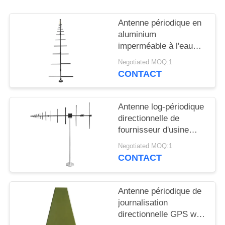
CITATION
Antenne périodique en
PLAN
aluminium
imperméable à l'eau
DU
100W large bande 100-
Negotiated MOQ:1
SITE
1000mhz
CONTACT
PRIVACY
Antenne log-périodique
POLICY
directionnelle de
fournisseur d'usine
100-7000 MHz pour la
Negotiated MOQ:1
communication
CONTACT
extérieure
Antenne périodique de
journalisation
directionnelle GPS wifi