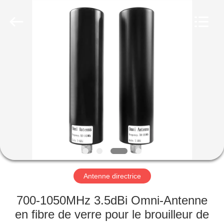
2019
-
2026
Amplifier
module.
All
Rights
Reserved.
MAISON
PRODUITS
AU
SUJET
DE
NOUS
Antenne directrice
VISITE
700-1050MHz 3.5dBi Omni-Antenne
D'USINE
en fibre de verre pour le brouilleur de