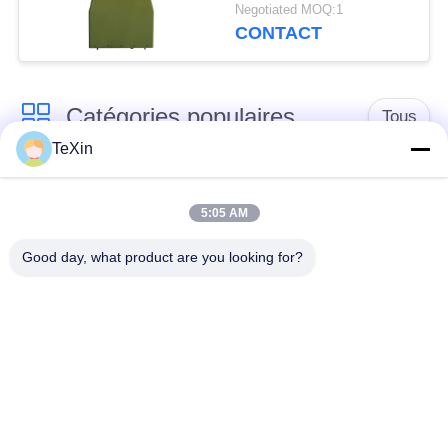
GNSS 1500mhz pour le
Negotiated MOQ:1
brouilleur anti-drone
CONTACT
Catégories populaires
Tous
TeXin
Module de brouilleur
module de brouillage
de signal
de drone
5:05 AM
Good day, what product are you looking for?
Module de brouilleur
amplificateur de
FPV
puissance de rf
Amplificateur de
Amplificateur
puissance à bande
unidirectionnel
large