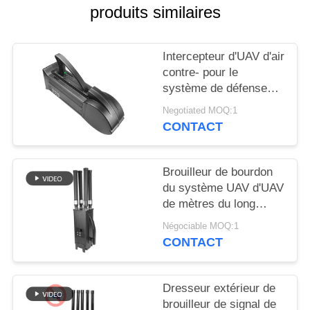
CITATION
produits similaires
PLAN
Intercepteur d'UAV d'air
DU
contre- pour le
système de défense
SITE
aérien de tueur de
Negotiated MOQ:1
bourdon de WIFI5.8G
CONTACT
PRIVACY
2.4G GPS
POLICY
Brouilleur de bourdon
du système UAV d'UAV
de mètres du long
terme 1000-2000 anti
Négociable MOQ:1
pour Mavic3 Mavic2
CONTACT
Dresseur extérieur de
brouilleur de signal de