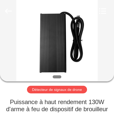
2019
-
2026
Amplifier
module.
All
Rights
Reserved.
MAISON
PRODUITS
AU
SUJET
DE
NOUS
Détecteur de signaux de drone
VISITE
Puissance à haut rendement 130W
D'USINE
d'arme à feu de dispositif de brouilleur