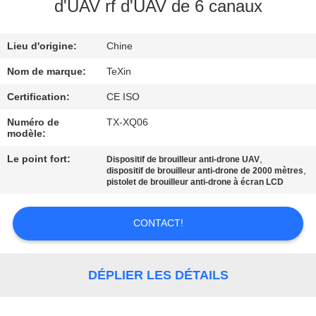
d'UAV rf d'UAV de 6 canaux
CONTRÔLE
Lieu d'origine:
Chine
DE
QUALITÉ
Nom de marque:
TeXin
Certification:
CE ISO
CONTACTEZ-
Numéro de
TX-XQ06
modèle:
NOUS
Le point fort:
,
Dispositif de brouilleur anti-drone UAV
,
dispositif de brouilleur anti-drone de 2000 mètres
NOUVELLES
pistolet de brouilleur anti-drone à écran LCD
CONTACT!
BLOGUE
DEMANDEZ
DÉPLIER LES DÉTAILS
UNE