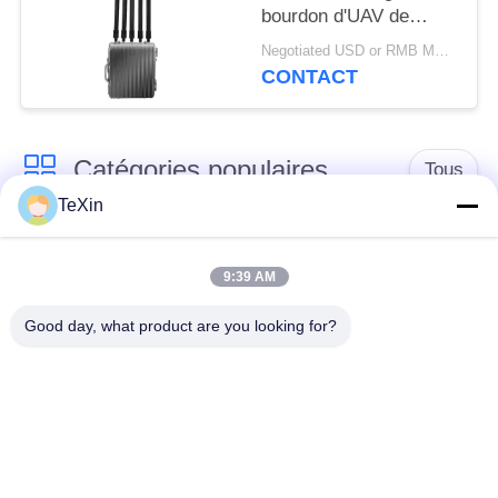
bourdon d'UAV de
longue portée de
Negotiated USD or RMB MOQ:1
connexion d'ordinateur
CONTACT
pour le dépôt d'huile
Catégories populaires
Tous
TeXin
Module de brouilleur
module de brouillage
de signal
de drone
9:39 AM
Good day, what product are you looking for?
Module de brouilleur
amplificateur de
FPV
puissance de rf
Amplificateur de
Amplificateur
puissance à bande
unidirectionnel
large