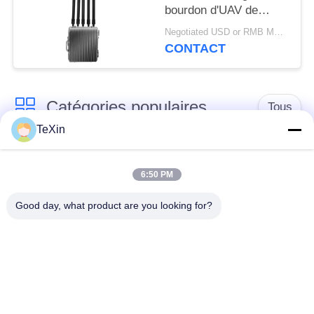
bourdon d'UAV de
longue portée de
Negotiated USD or RMB MOQ:1
connexion d'ordinateur
CONTACT
pour le dépôt d'huile
Catégories populaires
Tous
TeXin
Module de brouilleur
module de brouillage
de signal
de drone
6:50 PM
Good day, what product are you looking for?
Module de brouilleur
amplificateur de
FPV
puissance de rf
Amplificateur de
Amplificateur
puissance à bande
unidirectionnel
large