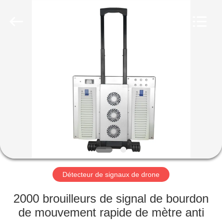
2019
-
2026
Amplifier
module.
All
Rights
Reserved.
MAISON
PRODUITS
AU
SUJET
DE
NOUS
Détecteur de signaux de drone
VISITE
2000 brouilleurs de signal de bourdon
D'USINE
de mouvement rapide de mètre anti