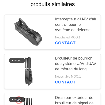
CITATION
produits similaires
PLAN
Intercepteur d'UAV d'air
DU
contre- pour le
système de défense
SITE
aérien de tueur de
Negotiated MOQ:1
bourdon de WIFI5.8G
CONTACT
PRIVACY
2.4G GPS
POLICY
Brouilleur de bourdon
du système UAV d'UAV
de mètres du long
terme 1000-2000 anti
Négociable MOQ:1
pour Mavic3 Mavic2
CONTACT
Dresseur extérieur de
brouilleur de signal de