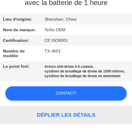
avec la batterie de 1 heure
CONTRÔLE
Lieu d'origine:
Shenzhen, Chine
DE
QUALITÉ
Nom de marque:
TeXin OEM
Certification:
CE ISO9001
CONTACTEZ-
Numéro de
TX-JK01
modèle:
NOUS
Le point fort:
,
Armes anti-drone à 6 canaux
,
système de brouillage de drone de 1000 mètres
NOUVELLES
système de brouillage de drone en aluminium
CONTACT!
BLOGUE
DEMANDEZ
DÉPLIER LES DÉTAILS
UNE