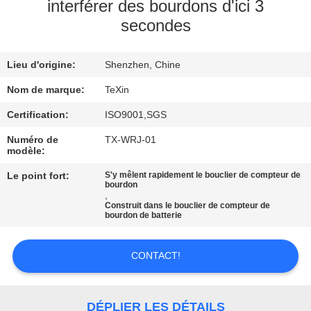
interférer des bourdons d'ici 3
secondes
CONTRÔLE
DE
Lieu d'origine:
Shenzhen, Chine
QUALITÉ
Nom de marque:
TeXin
CONTACTEZ-
Certification:
ISO9001,SGS
NOUS
Numéro de
TX-WRJ-01
modèle:
Le point fort:
S'y mêlent rapidement le bouclier de compteur de
NOUVELLES
bourdon
,
Construit dans le bouclier de compteur de
bourdon de batterie
BLOGUE
CONTACT!
DEMANDEZ
UNE
DÉPLIER LES DÉTAILS