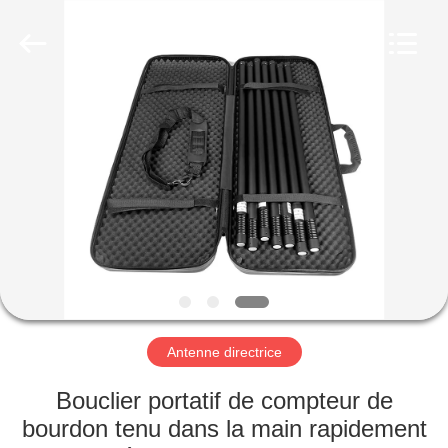
2019
-
2026
Amplifier
module.
All
Rights
Reserved.
MAISON
PRODUITS
AU
SUJET
DE
NOUS
Antenne directrice
VISITE
Bouclier portatif de compteur de
D'USINE
bourdon tenu dans la main rapidement