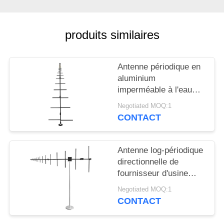
CITATION
produits similaires
PLAN
DU
SITE
Antenne périodique en
aluminium
imperméable à l'eau
PRIVACY
100W large bande 100-
Negotiated MOQ:1
1000mhz
POLICY
CONTACT
Antenne log-périodique
directionnelle de
fournisseur d'usine
100-7000 MHz pour la
Negotiated MOQ:1
communication
CONTACT
extérieure