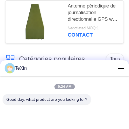
Antenne périodique de
journalisation
directionnelle GPS wifi
GNSS 1500mhz pour le
Negotiated MOQ:1
brouilleur anti-drone
CONTACT
Catégories populaires
Tous
TeXin
Module de brouilleur
module de brouillage
de signal
de drone
9:24 AM
Good day, what product are you looking for?
Module de brouilleur
amplificateur de
FPV
puissance de rf
Amplificateur de