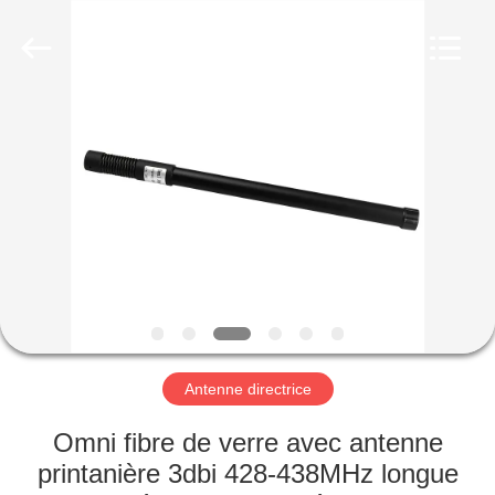
2019
-
2026
Amplifier
module.
All
Rights
Reserved.
MAISON
PRODUITS
AU
SUJET
DE
NOUS
Antenne directrice
VISITE
Omni fibre de verre avec antenne
D'USINE
printanière 3dbi 428-438MHz longue