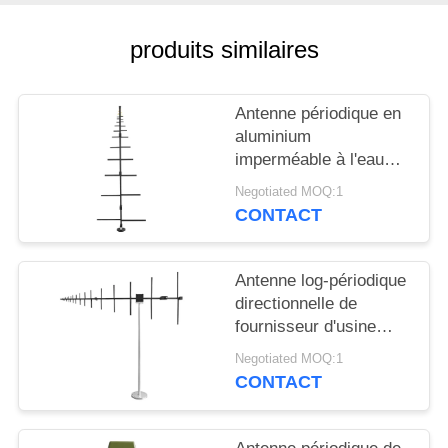
CITATION
produits similaires
PLAN
DU
Antenne périodique en
SITE
aluminium
imperméable à l'eau
100W large bande 100-
Negotiated MOQ:1
PRIVACY
1000mhz
CONTACT
POLICY
Antenne log-périodique
directionnelle de
fournisseur d'usine
100-7000 MHz pour la
Negotiated MOQ:1
communication
CONTACT
extérieure