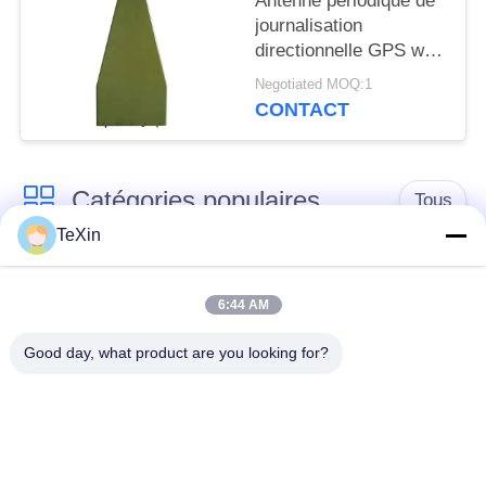
Antenne périodique de
journalisation
directionnelle GPS wifi
GNSS 1500mhz pour le
Negotiated MOQ:1
brouilleur anti-drone
CONTACT
Catégories populaires
Tous
TeXin
Module de brouilleur
module de brouillage
de signal
de drone
6:44 AM
Good day, what product are you looking for?
Module de brouilleur
amplificateur de
FPV
puissance de rf
Amplificateur de
Amplificateur
puissance à bande