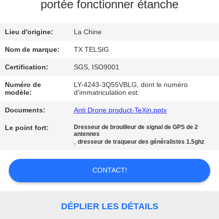
portée fonctionner étanche
CONTRÔLE
Lieu d'origine:
La Chine
DE
QUALITÉ
Nom de marque:
TX TELSIG
Certification:
SGS, ISO9001
CONTACTEZ-
Numéro de
LY-4243-3Q55VBLG, dont le numéro
modèle:
d'immatriculation est:
NOUS
Documents:
Anti Drone product-TeXin.pptx
NOUVELLES
Le point fort:
Dresseur de brouilleur de signal de GPS de 2
antennes
,
dresseur de traqueur des généralistes 1.5ghz
BLOGUE
CONTACT!
DEMANDEZ
UNE
DÉPLIER LES DÉTAILS