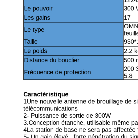
1224
Le pouvoir
300
Les gains
17
OMNI
Le type
feuill
Taille
930*
Le poids
2.2 k
Distance du bouclier
500 
200 
Fréquence de protection
5.8
Caractéristique
1Une nouvelle antenne de brouillage de s
télécommunications
2- Puissance de sortie de 300W
3.
Conception étanche, utilisable même p
4La station de base ne sera pas affectée t
5- Un gain élevé.
, forte pénétration du sig