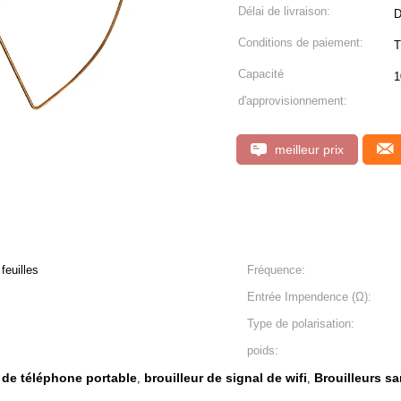
Délai de livraison:
D
Conditions de paiement:
Capacité
1
d'approvisionnement:
meilleur prix
feuilles
Fréquence:
Entrée Impendence (Ω):
Type de polarisation:
poids:
r de téléphone portable
brouilleur de signal de wifi
Brouilleurs sa
,
,