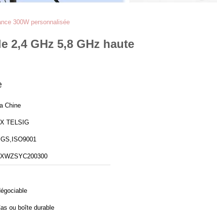
sance 300W personnalisée
le 2,4 GHz 5,8 GHz haute
e
a Chine
X TELSIG
GS,ISO9001
TXWZSYC200300
égociable
as ou boîte durable