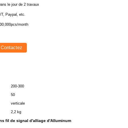
ans le jour de 2 travaux
T/T, Paypal, etc.
00,000pcs/month
Contactez
200-300
50
verticale
2,2 kg
ns fil de signal d'alliage d'Alluminum