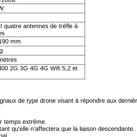
/2009.
 W
 quatre antennes de trèfle à
es
190 mm
g
mètres
300 2G 3G 4G 4G Wifi 5,2 et
ignaux de type drone visant à répondre aux derni
ar temps extrême.
ant qu'elle n'affectera que la liaison descendante.
nal