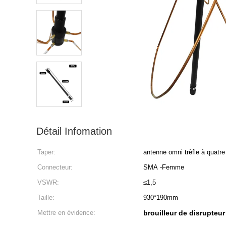
Détail Infomation
Taper:
antenne omni trèfle à quatre 
Connecteur:
SMA -Femme
VSWR:
≤1,5
Taille:
930*190mm
Mettre en évidence:
brouilleur de disrupteu