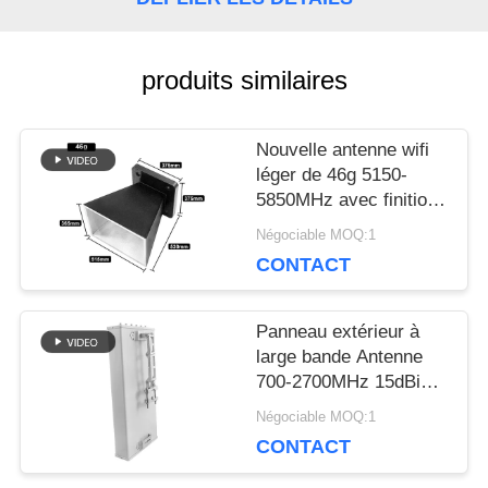
BLOGUE
produits similaires
DEMANDEZ
Nouvelle antenne wifi
léger de 46g 5150-
UNE
5850MHz avec finition
en poudre noire mate
CITATION
Négociable MOQ:1
CONTACT
PLAN
Panneau extérieur à
large bande Antenne
DU
700-2700MHz 15dBi
Haute gain 50Ω 100W
SITE
Négociable MOQ:1
Antenne étanche pour
CONTACT
récepteur de
renforcement du signal