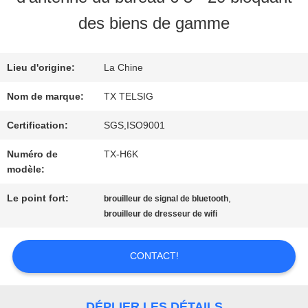
VISITE
des biens de gamme
D'USINE
Lieu d'origine:
La Chine
CONTRÔLE
Nom de marque:
TX TELSIG
DE
Certification:
SGS,ISO9001
Numéro de
TX-H6K
QUALITÉ
modèle:
Le point fort:
,
brouilleur de signal de bluetooth
CONTACTEZ-
brouilleur de dresseur de wifi
NOUS
CONTACT!
NOUVELLES
DÉPLIER LES DÉTAILS