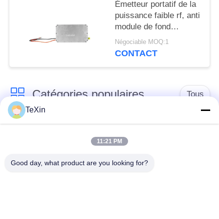
Émetteur portatif de la
puissance faible rf, anti
module de fond
d'amplificateur du
Négociable MOQ:1
bourdon rf
CONTACT
Catégories populaires
Tous
TeXin
Module de brouilleur
module de brouillage
de signal
de drone
11:21 PM
Good day, what product are you looking for?
Module de brouilleur
amplificateur de
FPV
puissance de rf
Amplificateur de
Amplificateur