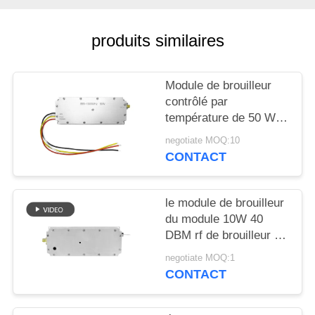
CITATION
produits similaires
PLAN
DU
Module de brouilleur
SITE
contrôlé par
température de 50 W
pour la large bande de
PRIVACY
negotiate MOQ:10
défense des drones
CONTACT
POLICY
433MHZ 1.2G 2.4G
5.2G
le module de brouilleur
du module 10W 40
DBM rf de brouilleur de
signal d'UAV 5.8G a
negotiate MOQ:1
adapté aux besoins du
CONTACT
client