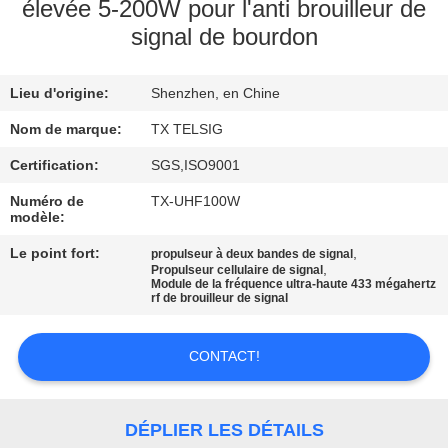
élevée 5-200W pour l'anti brouilleur de
signal de bourdon
CONTRÔLE
DE
Lieu d'origine:
Shenzhen, en Chine
QUALITÉ
Nom de marque:
TX TELSIG
CONTACTEZ-
Certification:
SGS,ISO9001
NOUS
Numéro de
TX-UHF100W
modèle:
Le point fort:
,
propulseur à deux bandes de signal
NOUVELLES
,
Propulseur cellulaire de signal
Module de la fréquence ultra-haute 433 mégahertz
rf de brouilleur de signal
BLOGUE
CONTACT!
DEMANDEZ
UNE
DÉPLIER LES DÉTAILS