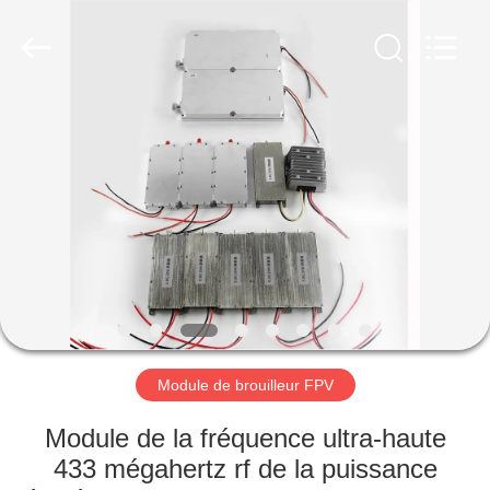
2019
-
2026
Amplifier
module.
All
Rights
Reserved.
MAISON
PRODUITS
AU
SUJET
DE
NOUS
Module de brouilleur FPV
VISITE
Module de la fréquence ultra-haute
D'USINE
433 mégahertz rf de la puissance