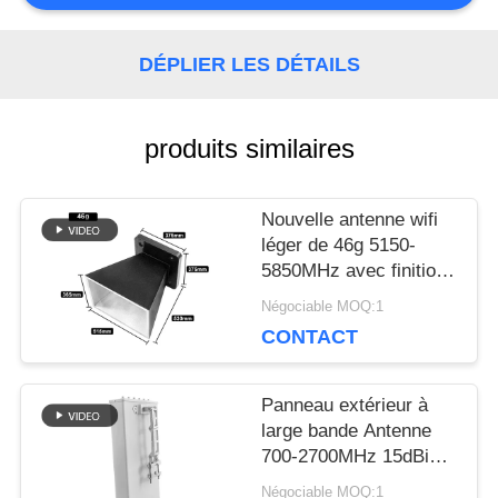
BLOGUE
DÉPLIER LES DÉTAILS
DEMANDEZ
produits similaires
UNE
Nouvelle antenne wifi
CITATION
léger de 46g 5150-
5850MHz avec finition
en poudre noire mate
Négociable MOQ:1
PLAN
CONTACT
DU
Panneau extérieur à
SITE
large bande Antenne
700-2700MHz 15dBi
Haute gain 50Ω 100W
Négociable MOQ:1