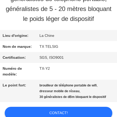
VISITE
généralistes de 5 - 20 mètres bloquant
D'USINE
le poids léger de dispositif
CONTRÔLE
Lieu d'origine:
La Chine
Nom de marque:
TX TELSIG
DE
Certification:
SGS, ISO9001
QUALITÉ
Numéro de
TX-Y2
modèle:
CONTACTEZ-
Le point fort:
,
brouilleur de téléphone portable de wifi
NOUS
,
dresseur mobile de réseau
30 généralistes de dBm bloquant le dispositif
NOUVELLES
CONTACT!