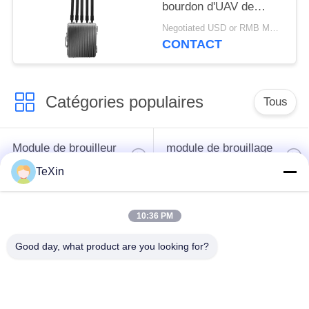
bourdon d'UAV de
longue portée de
Negotiated USD or RMB MOQ:1
connexion d'ordinateur
CONTACT
pour le dépôt d'huile
Catégories populaires
Tous
Module de brouilleur
module de brouillage
de signal
de drone
TeXin
Module de brouilleur
amplificateur de
10:36 PM
FPV
puissance de rf
Good day, what product are you looking for?
Amplificateur de
Amplificateur
puissance à bande
unidirectionnel
large