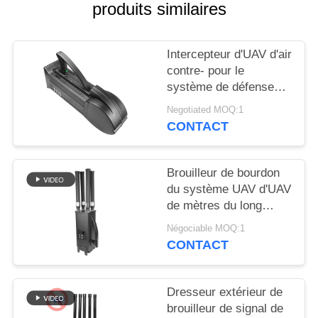
CITATION
produits similaires
PLAN
Intercepteur d'UAV d'air
DU
contre- pour le
système de défense
SITE
aérien de tueur de
Negotiated MOQ:1
bourdon de WIFI5.8G
CONTACT
2.4G GPS
PRIVACY
POLICY
Brouilleur de bourdon
du système UAV d'UAV
de mètres du long
terme 1000-2000 anti
Négociable MOQ:1
pour Mavic3 Mavic2
CONTACT
Dresseur extérieur de
brouilleur de signal de