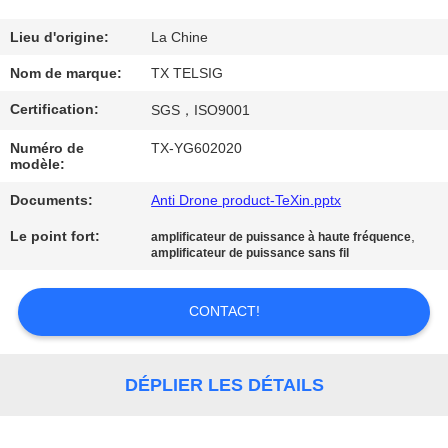
CONTRÔLE
Lieu d'origine:
La Chine
DE
Nom de marque:
TX TELSIG
QUALITÉ
Certification:
SGS，ISO9001
Numéro de
TX-YG602020
CONTACTEZ-
modèle:
NOUS
Documents:
Anti Drone product-TeXin.pptx
Le point fort:
,
amplificateur de puissance à haute fréquence
amplificateur de puissance sans fil
NOUVELLES
CONTACT!
BLOGUE
DÉPLIER LES DÉTAILS
DEMANDEZ
UNE