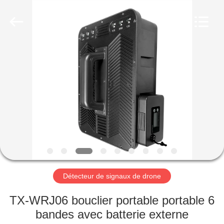
2019
-
2026
Amplifier
module.
All
Rights
Reserved.
MAISON
PRODUITS
AU
SUJET
DE
NOUS
Détecteur de signaux de drone
VISITE
TX-WRJ06 bouclier portable portable 6
D'USINE
bandes avec batterie externe