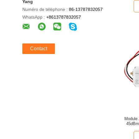
Yang
Numéro de téléphone :
86-13787832057
WhatsApp :
+8613787832057
Contact
Module 
45dBm 
Si