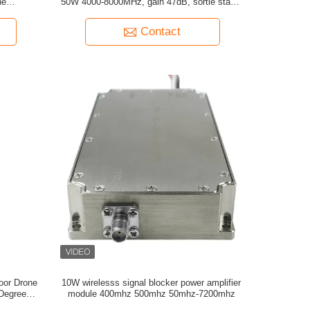
ne
50W 4000-8000MHz, gain 47dB, sortie stable
nnecteur N
1dB
Contact
oor Drone
10W wirelesss signal blocker power amplifier
Degree
module 400mhz 500mhz 50mhz-7200mhz
ignals