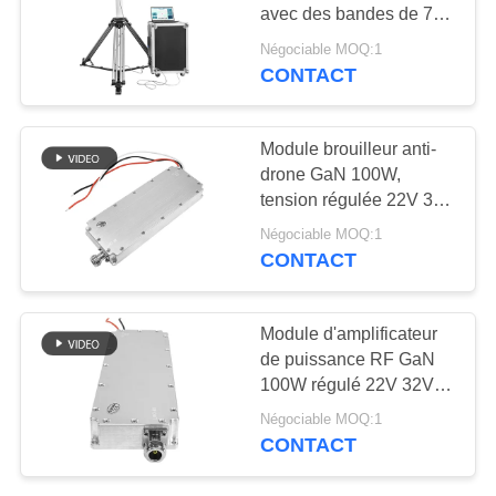
CITATION
avec des bandes de 700
à 6300 MHz
Négociable MOQ:1
PLAN
CONTACT
18
DU
Amplificateur de
SITE
Module brouilleur anti-
puissance à bande
drone GaN 100W,
tension régulée 22V 32V
large
PRIVACY
avec connecteur de type
Négociable MOQ:1
N pour système anti-
POLICY
CONTACT
UAV
15
Module d'amplificateur
Amplificateur
de puissance RF GaN
100W régulé 22V 32V,
unidirectionnel
connecteur N,
Négociable MOQ:1
accessoire de contre-
CONTACT
mesure anti-drone