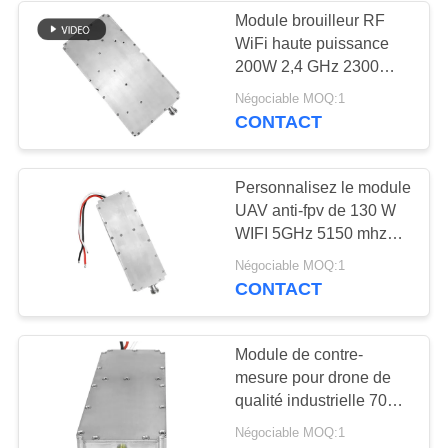
Module brouilleur RF
WiFi haute puissance
12
200W 2,4 GHz 2300
amplificateur
MHz 2500 MHz pour
Négociable MOQ:1
système anti-drone
CONTACT
bidirectionnel
Personnalisez le module
UAV anti-fpv de 130 W
WIFI 5GHz 5150 mhz
5850 mhz avec
96
Négociable MOQ:1
modulation VCO
CONTACT
Détecteur de
signaux de drone
Module de contre-
mesure pour drone de
qualité industrielle 70W
1,2 GHz 2,4 GHz 5,2
Négociable MOQ:1
GHz 5,8 GHz pour