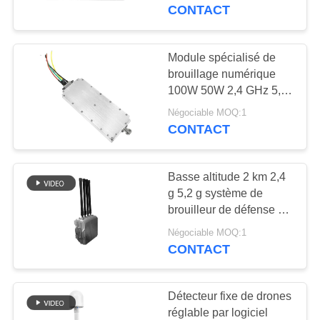
pour brouilleur FPV de
CONTACT
drone
CONTRÔLE
DE
Module spécialisé de
109
QUALITÉ
brouillage numérique
Module de brouilleur
100W 50W 2,4 GHz 5,8
GHz contrôlé par logiciel
FPV
Négociable MOQ:1
CONTACTEZ-
CONTACT
NOUS
Basse altitude 2 km 2,4
NOUVELLES
g 5,2 g système de
brouilleur de défense et
36
de détection de drones
BLOGUE
Négociable MOQ:1
amplificateur de
omnidirectionnel fixe
CONTACT
puissance de rf
DEMANDEZ
Détecteur fixe de drones
UNE
réglable par logiciel