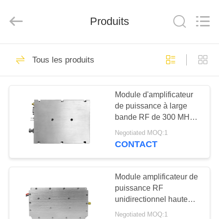
2019
-
2026
Amplifier
Produits
module.
All
Rights
Reserved.
MAISON
45
Tous les produits
Module de brouilleur
PRODUITS
de signal
Module d'amplificateur
de puissance à large
AU
bande RF de 300 MHz à
SUJET
2700 MHz, amplificateur
Negotiated MOQ:1
de puissance linéaire de
DE
CONTACT
50 W à 100 W pour les
21
NOUS
systèmes de
module de
communication, d'essai
Module amplificateur de
et de brouillage
puissance RF
VISITE
brouillage de drone
unidirectionnel haute
D'USINE
efficacité 50W 100W
Negotiated MOQ:1