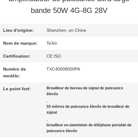
VISITE
bande 50W 4G-8G 28V
D'USINE
Lieu d'origine:
Shenzhen, en Chine
CONTRÔLE
Nom de marque:
TeXin
DE
Certification:
CE ISO
Numéro de
TXC40008000PA
QUALITÉ
modèle:
Brouilleur de bureau de signal de puissance
Le point fort:
CONTACTEZ-
élevée
,
NOUS
50 mètres de puissance élevée de brouilleur de
signal
,
brouilleur en aluminium de téléphone portable de
NOUVELLES
puissance élevée