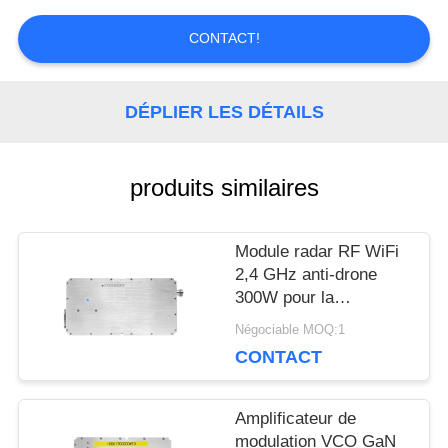
CONTACT!
BLOGUE
DÉPLIER LES DÉTAILS
DEMANDEZ
UNE
produits similaires
CITATION
Module radar RF WiFi
2,4 GHz anti-drone
PLAN
300W pour la
protection de la
Négociable MOQ:1
DU
sécurité et de la vie
CONTACT
privée
SITE
Amplificateur de
modulation VCO GaN