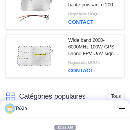
PRIVACY
haute puissance 200W
1500-1700MHz 28V
POLICY
Négociable MOQ:1
anti-drone UAV FPV
CONTACT
Wide band 2000-
6000MHz 100W GPS
Drone FPV UAV signal
block RF power
Négociable MOQ:1
amplifier
CONTACT
Catégories populaires
Tous
TeXin
Module de brouilleur
module de brouillage
de signal
de drone
11:22 AM