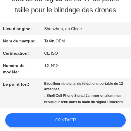
VISITE
taille pour le blindage des drones
D'USINE
Lieu d'origine:
Shenzhen, en Chine
CONTRÔLE
Nom de marque:
TeXin OEM
DE
Certification:
CE ISO
Numéro de
TX-N12
QUALITÉ
modèle:
Brouilleur de signal de téléphone portable de 12
Le point fort:
CONTACTEZ-
antennes
,
,
Shell Cell Phone Signal Jammer en aluminium
NOUS
brouilleur tenu dans la main du signal 10meters
CONTACT!
NOUVELLES