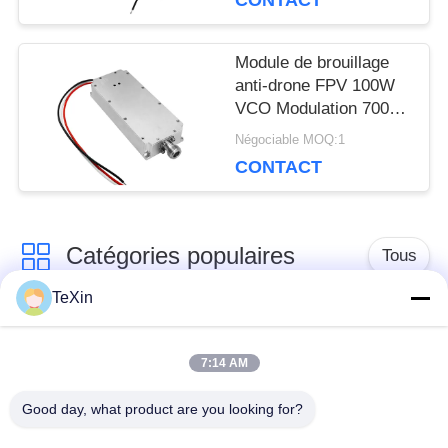
CONTACT
PRIVACY
POLICY
Module de brouillage
anti-drone FPV 100W
VCO Modulation 700-
1000MHz ODM & OEM
Négociable MOQ:1
pour la protection de la
CONTACT
sécurité
Catégories populaires
Tous
TeXin
Module de brouilleur
module de brouillage
de signal
de drone
7:14 AM
Good day, what product are you looking for?
Module de brouilleur
amplificateur de
FPV
puissance de rf