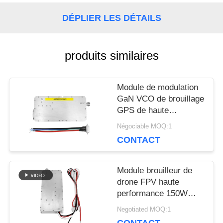
DÉPLIER LES DÉTAILS
BLOGUE
produits similaires
DEMANDEZ
UNE
Module de modulation
GaN VCO de brouillage
CITATION
GPS de haute
puissance de 200 W
Négociable MOQ:1
1400-1499 MHz
CONTACT
PLAN
DU
Module brouilleur de
drone FPV haute
SITE
performance 150W
300MHz 2700MHz
Negotiated MOQ:1