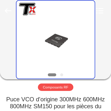
2019
-
2026
Amplifier
module.
All
Rights
Reserved.
MAISON
PRODUITS
AU
SUJET
DE
NOUS
Composants RF
VISITE
Puce VCO d'origine 300MHz 600MHz
D'USINE
800MHz SM150 pour les pièces du