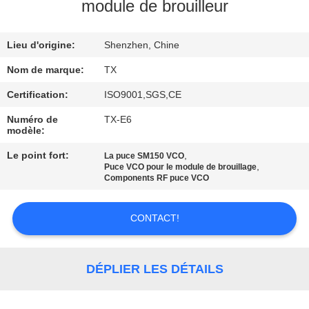
module de brouilleur
CONTRÔLE
Lieu d'origine:
Shenzhen, Chine
DE
QUALITÉ
Nom de marque:
TX
Certification:
ISO9001,SGS,CE
CONTACTEZ-
Numéro de
TX-E6
modèle:
NOUS
Le point fort:
,
La puce SM150 VCO
,
Puce VCO pour le module de brouillage
NOUVELLES
Components RF puce VCO
CONTACT!
BLOGUE
DEMANDEZ
DÉPLIER LES DÉTAILS
UNE