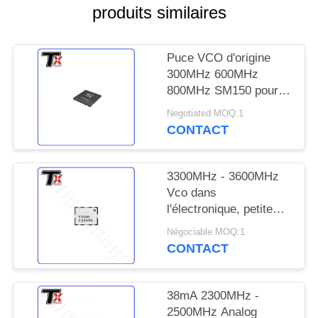
CITATION
produits similaires
PLAN
Puce VCO d'origine
DU
300MHz 600MHz
800MHz SM150 pour
SITE
les pièces du module
Negotiated MOQ:1
de brouilleur
CONTACT
PRIVACY
POLICY
3300MHz - 3600MHz
Vco dans
l'électronique, petite
onde rectangulaire
Négociable MOQ:1
actuelle fonctionnante
CONTACT
Vco YGSM333606
38mA 2300MHz -
2500MHz Analog