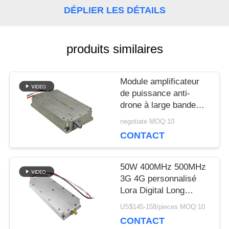
DÉPLIER LES DÉTAILS
BLOGUE
produits similaires
DEMANDEZ
Module amplificateur
UNE
de puissance anti-
drone à large bande
CITATION
10W 20W 1000-
negotiate MOQ:10
6200MHz pour
CONTACT
brouillage longue
PLAN
distance TX, pour le
gouvernement
50W 400MHz 500MHz
DU
3G 4G personnalisé
Lora Digital Long
SITE
Range RF amplificateur
US$145-158/pieces MOQ:10
module anti drone
CONTACT
Système de brouilleur