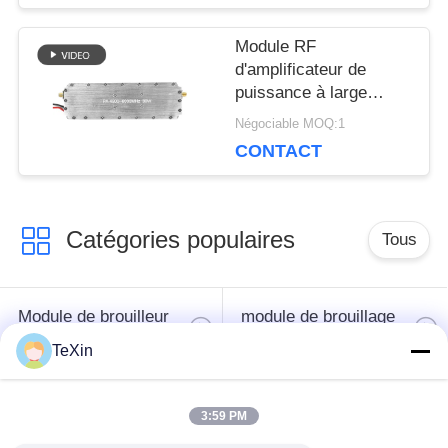
PRIVACY
Module RF
POLICY
d'amplificateur de
puissance à large
bande 4900-6000MHz
Négociable MOQ:1
10W 30W 50W 100W
CONTACT
Catégories populaires
Tous
Module de brouilleur
module de brouillage
de signal
de drone
TeXin
Module de brouilleur
amplificateur de
3:59 PM
FPV
puissance de rf