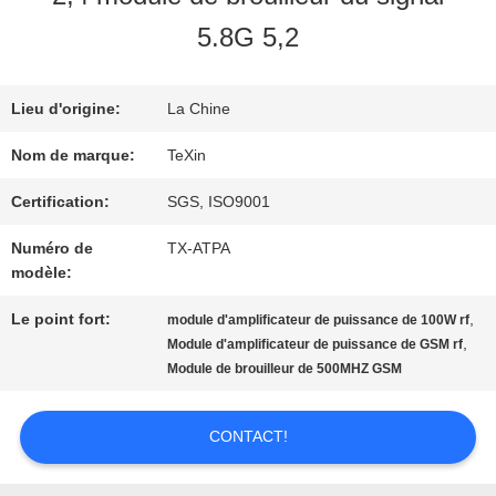
VISITE
5.8G 5,2
D'USINE
Lieu d'origine:
La Chine
CONTRÔLE
Nom de marque:
TeXin
DE
Certification:
SGS, ISO9001
Numéro de
TX-ATPA
QUALITÉ
modèle:
Le point fort:
,
module d'amplificateur de puissance de 100W rf
CONTACTEZ-
,
Module d'amplificateur de puissance de GSM rf
Module de brouilleur de 500MHZ GSM
NOUS
CONTACT!
NOUVELLES