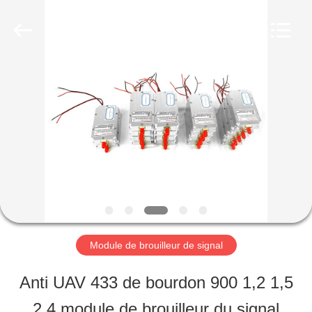
©
2019
-
2026
Amplifier
module.
MAISON
All
Rights
Reserved.
PRODUITS
AU
SUJET
DE
Module de brouilleur de signal
NOUS
Anti UAV 433 de bourdon 900 1,2 1,5
2,4 module de brouilleur du signal