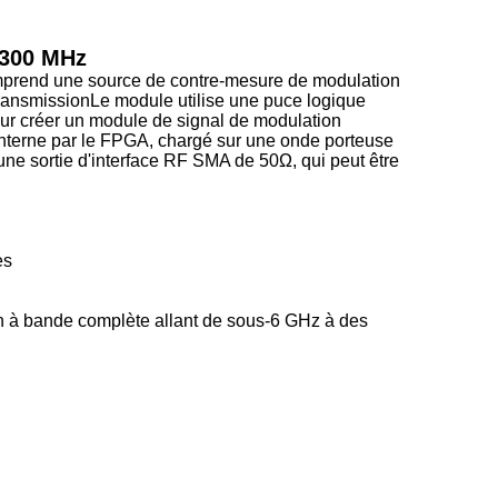
1300 MHz
mprend une source de contre-mesure de modulation
 transmissionLe module utilise une puce logique
pour créer un module de signal de modulation
nterne par le FPGA, chargé sur une onde porteuse
une sortie d'interface RF SMA de 50Ω, qui peut être
es
n à bande complète allant de sous-6 GHz à des