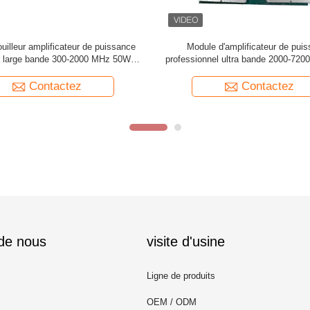
plificateur RF bidirectionnel de 30
plification du signal personnalisé à
8 MHz 900 MHz 1.2G 2.4G
Contactez
Contactez
 de nous
visite d'usine
Ligne de produits
OEM / ODM