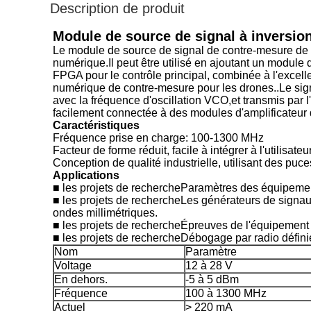
Description de produit
Module de source de signal à inversi
Le module de source de signal de contre-mesure de
numérique.Il peut être utilisé en ajoutant un module
FPGA pour le contrôle principal, combinée à l'excell
numérique de contre-mesure pour les drones..Le sig
avec la fréquence d'oscillation VCO,et transmis par 
facilement connectée à des modules d'amplificateur
Caractéristiques
Fréquence prise en charge: 100-1300 MHz
Facteur de forme réduit, facile à intégrer à l'utilisateu
Conception de qualité industrielle, utilisant des puce
Applications
■ les projets de recherche
Paramètres des équipemen
■ les projets de recherche
Les générateurs de signau
ondes millimétriques.
■ les projets de recherche
Épreuves de l'équipement 
■ les projets de recherche
Débogage par radio définie
Nom
Paramètre
Voltage
12 à 28 V
En dehors.
-5 à 5 dBm
Fréquence
100 à 1300 MHz
Actuel
> 220 mA