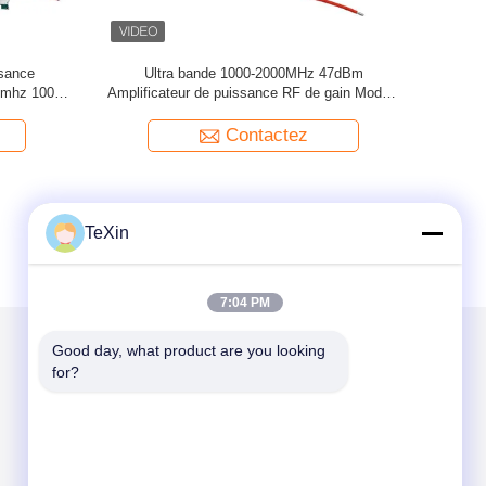
Module d'amplificateur de puissance RF de
Amplifica
1700-2800MHz de 30 W pour le système de
2000-62
drones anti UAV
équip
Contactez
TeXin
7:04 PM
Good day, what product are you looking 
for?
Mail nous