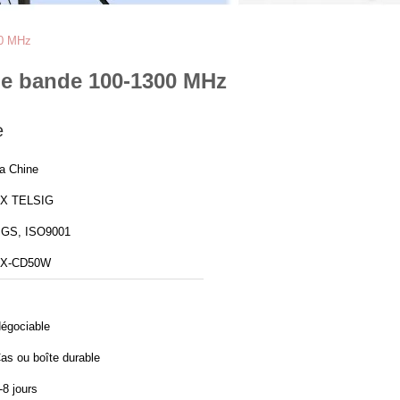
00 MHz
ge bande 100-1300 MHz
e
a Chine
X TELSIG
GS, ISO9001
TX-CD50W
égociable
as ou boîte durable
-8 jours