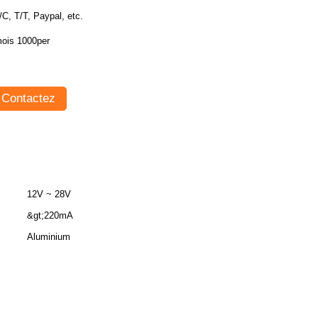
L/C, T/T, Paypal, etc.
ois 1000per
Contactez
12V ~ 28V
&gt;220mA
Aluminium