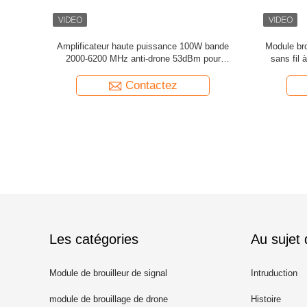
47dBm
Module d'amplificateur RF en alliage
Module d'am
gain Module
d'aluminium de 50 W, bande de superfréquence
W pour l'am
ne
5000-6000 MHz, source de signal pour
86
l'application de brouilleur
Contactez
Les catégories
Au sujet
Module de brouilleur de signal
Intruduction
module de brouillage de drone
Histoire