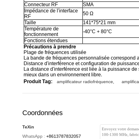
Connecteur RF
SMA
Impédance de l'interface
50 Ω
RF
Taille
141*75*21 mm
Température de
-40°C + 80°C
fonctionnement
Fonctions étendues
Précautions à prendre
Plage de fréquences utilisée
La bande de fréquences personnalisée correspond au 
Distance d'interférence et configuration de puissance
La distance d'interférence est liée à la puissance de 
mieux dans un environnement libre.
Produit Tag:
amplificateur radiofréquence
,
amplific
Coordonnées
TeXin
WhatsApp :
+8613787832057