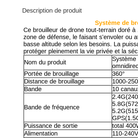
Description de produit
Système de bro
Ce brouilleur de drone tout-terrain doré
zone de défense, le faisant s'envoler ou at
basse altitude selon les besoins. La pui
protéger pleinement la vie privée et la séc
Système 
Nom du produit
omnidirec
Portée de brouillage
360°
Distance de brouillage
1000-25
Bande
10 canau
2.4G(240
5.8G(572
Bande de fréquence
5.2G(51
GPS(1.5
Puissance de sortie
total 40
Alimentation
110-240