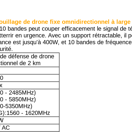
uillage de drone fixe omnidirectionnel à larg
 à 10 bandes peut couper efficacement le signal de
terrir en urgence. Avec un support rétractable, il p
ssance est jusqu'à 400W, et 10 bandes de fréquenc
urité.
de défense de drone
tionnel de 2 km
00
x
0 - 2485MHz)
0 - 5850MHz)
50-5350MHz)
G):1560 - 1620MHz
0W
V AC