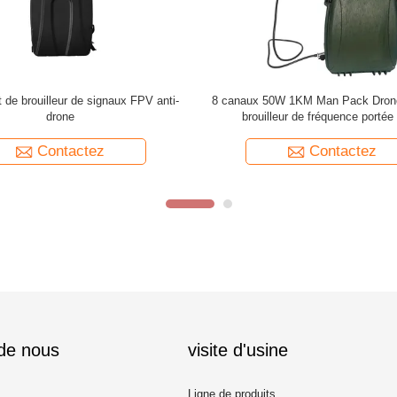
xtérieur de brouilleur de signal de
Couleur de camouflage 6 bandes
UAV de longue portée de connexion
drone brouilleur de signal avec b
dinateur pour le dépôt d'huile
rechargeable
Contactez
Contactez
 de nous
visite d'usine
Ligne de produits