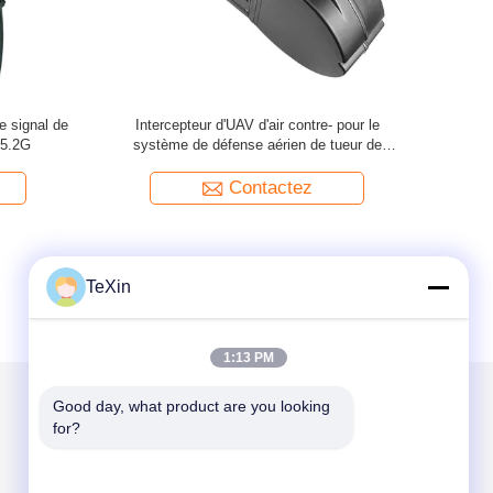
 manpack
20 kg de poids brut Générateur de blocage de
2.4g/5.8g
atterie
télécommande pour température ambiante
défense e
-35oC/ 50oC
Contactez
TeXin
1:13 PM
Good day, what product are you looking 
for?
Mail nous