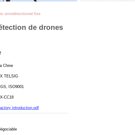
es omnidirectionnel fixe
détection de drones
e
a Chine
X TELSIG
GS, ISO9001
X-CC18
actory introduction.pdf
égociable