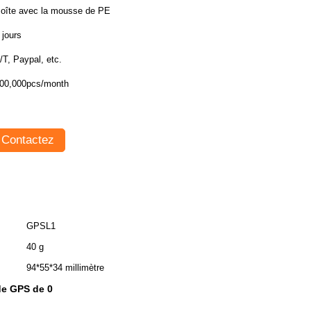
oîte avec la mousse de PE
 jours
T/T, Paypal, etc.
00,000pcs/month
Contactez
GPSL1
40 g
94*55*34 millimètre
 de GPS de 0