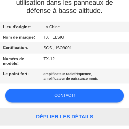
utilisation dans les panneaux de
défense à basse altitude.
CONTRÔLE
DE
Lieu d'origine:
La Chine
QUALITÉ
Nom de marque:
TX TELSIG
CONTACTEZ-
Certification:
SGS，ISO9001
NOUS
Numéro de
TX-12
modèle:
Le point fort:
,
NOUVELLES
amplificateur radiofréquence
amplificateur de puissance mmic
BLOGUE
CONTACT!
DEMANDEZ
DÉPLIER LES DÉTAILS
UNE