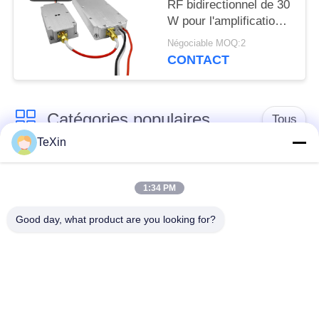
RF bidirectionnel de 30
W pour l'amplification
du signal personnalisé
Négociable MOQ:2
à 868 MHz 900 MHz
CONTACT
1.2G 2.4G
Catégories populaires
Tous
TeXin
Module de brouilleur
module de brouillage
de signal
de drone
1:34 PM
Good day, what product are you looking for?
Module de brouilleur
amplificateur de
FPV
puissance de rf
Amplificateur de
Amplificateur
puissance à bande
unidirectionnel
large