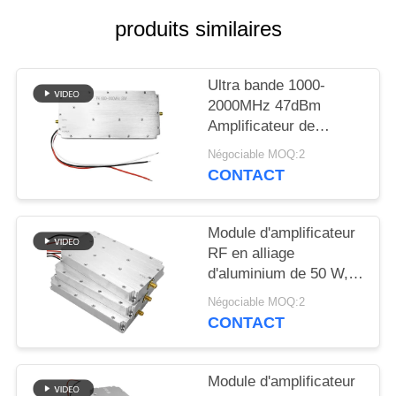
CITATION
produits similaires
PLAN
Ultra bande 1000-
DU
2000MHz 47dBm
SITE
Amplificateur de
puissance RF de gain
Négociable MOQ:2
Module pour le
PRIVACY
CONTACT
système anti drone
POLICY
Module d'amplificateur
RF en alliage
d'aluminium de 50 W,
bande de
Négociable MOQ:2
superfréquence 5000-
CONTACT
6000 MHz, source de
signal pour l'application
de brouilleur
Module d'amplificateur