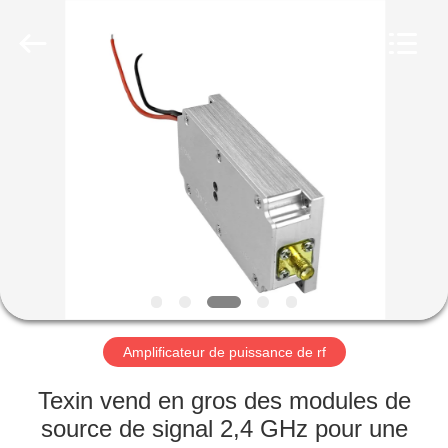
2019
-
2026
Amplifier
module.
All
Rights
Reserved.
MAISON
PRODUITS
AU
SUJET
DE
NOUS
Amplificateur de puissance de rf
VISITE
Texin vend en gros des modules de
D'USINE
source de signal 2,4 GHz pour une